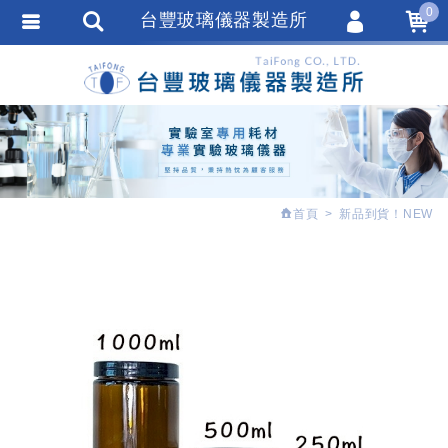
0
台豐玻璃儀器製造所
會員登入
繁體中文
會員註冊
忘記密碼
訂單查詢
追蹤清單
首頁
新品到貨！NEW
匯款通知