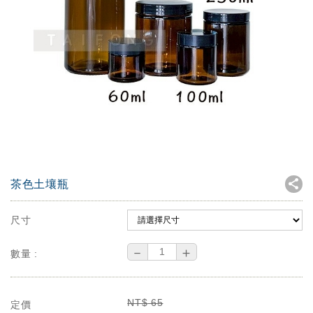
茶色土壤瓶
尺寸
－
＋
數量 :
NT$
65
定價