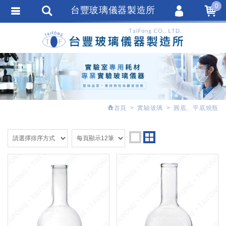
0
台豐玻璃儀器製造所
會員登入
繁體中文
會員註冊
忘記密碼
訂單查詢
追蹤清單
首頁
實驗玻璃
圓底、平底燒瓶
匯款通知