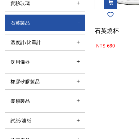
實驗玻璃
VIEW
石英製品
石英燒杯
MOR
溫度計/比重計
NT$ 660
E
泛用儀器
橡膠矽膠製品
瓷類製品
試紙/濾紙