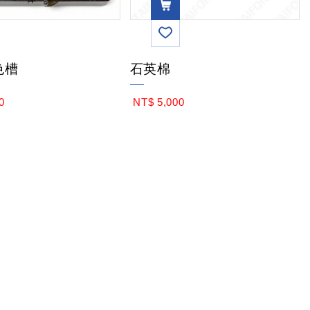
VIEW
色槽
石英棉
MOR
0
NT$ 5,000
E