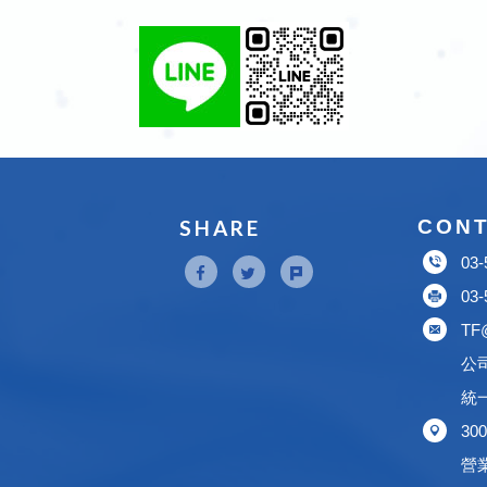
CON
03-
03-
TF@
公
統一
3
營