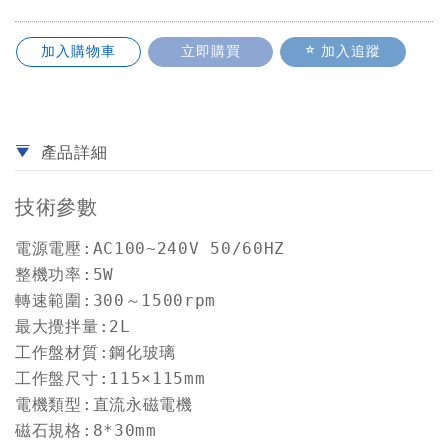
加入購物車
立即購買
加入追蹤
產品詳細
技術參數
電源電壓:AC100~240V 50/60HZ

整機功率:5W

轉速範圍:300～1500rpm

最大攪拌量:2L

工作盤材質:鋼化玻璃

工作盤尺寸:115×115mm

電機類型:直流永磁電機

磁石規格:8*30mm
