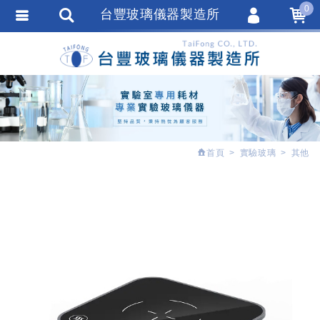
0
台豐玻璃儀器製造所
會員登入
繁體中文
會員註冊
忘記密碼
訂單查詢
追蹤清單
首頁
實驗玻璃
其他
匯款通知